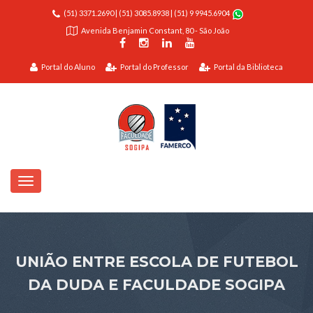
(51) 3371.2690
|
(51) 3085.8938
|
(51) 9 9945.6904
Avenida Benjamin Constant, 80 - São João
Portal do Aluno
Portal do Professor
Portal da Biblioteca
UNIÃO ENTRE ESCOLA DE FUTEBOL
DA DUDA E FACULDADE SOGIPA