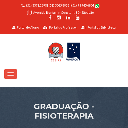
(51) 3371.2690
|
(51) 3085.8938
|
(51) 9 9945.6904
Avenida Benjamin Constant, 80 - São João
Portal do Aluno
Portal do Professor
Portal da Biblioteca
GRADUAÇÃO -
FISIOTERAPIA