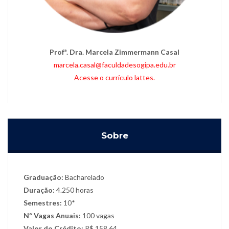
Profª. Dra. Marcela Zimmermann Casal
marcela.casal@faculdadesogipa.edu.br
Acesse o currículo lattes.
Sobre
Graduação:
Bacharelado
Duração:
4.250 horas
Semestres:
10*
Nº Vagas Anuais:
100 vagas
Valor do Crédito:
R$ 158,64