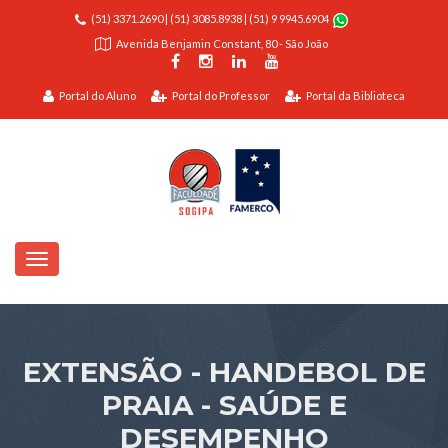
(51) 3371.2690
|
(51) 3085.8938
|
(51) 9 9945.6904
Avenida Benjamin Constant, 80 - São João
Portal do Aluno
Portal do Professor
Portal da Biblioteca
EXTENSÃO - HANDEBOL DE
PRAIA - SAÚDE E
DESEMPENHO