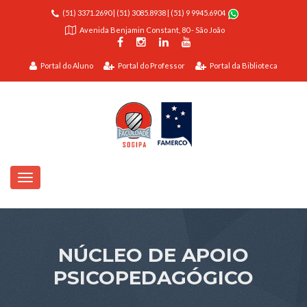
(51) 3371.2690
|
(51) 3085.8938
|
(51) 9 9945.6904
Avenida Benjamin Constant, 80 - São João
Portal do Aluno
Portal do Professor
Portal da Biblioteca
NÚCLEO DE APOIO
PSICOPEDAGÓGICO