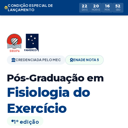
CONDIÇÃO ESPECIAL DE
22
20
16
51
LANÇAMENTO
DIAS
HORAS
MIN
SEG
CREDENCIADA PELO MEC
ENADE NOTA 5
Pós-Graduação em
Fisiologia do
Exercício
1º edição