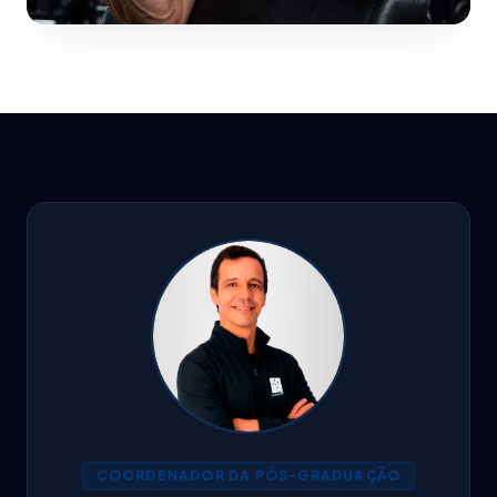
COORDENADOR DA PÓS-GRADUAÇÃO