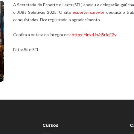
A Secretaria do Esporte e Lazer (SEL) apoiou a delegação gaúcha
o JUBs Seletivas 2025. O site
esporte.rs.gov.br
destaca o trab
conquistadas. Fica registrado o agradecimento.
Confira a notícia na íntegra em:
https://lnkd.in/d5rfqE2y
Foto: Site SEL
Cursos
C