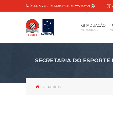
(51) 3371.2690
|
(51) 3085.8938
|
(51) 9 9945.6904
GRADUAÇÃO
P
VER CURSOS
V
SECRETARIA DO ESPORTE E
NOTÍCIAS