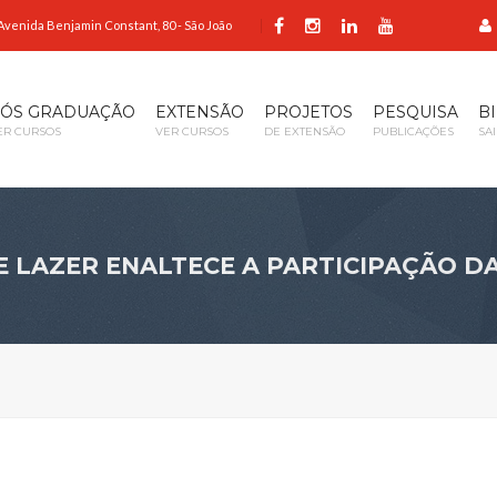
Avenida Benjamin Constant, 80 - São João
ÓS GRADUAÇÃO
EXTENSÃO
PROJETOS
PESQUISA
B
ER CURSOS
VER CURSOS
DE EXTENSÃO
PUBLICAÇÕES
SA
 LAZER ENALTECE A PARTICIPAÇÃO DA