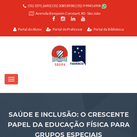
(51) 3371.2690
|
(51) 3085.8938
|
(51) 9 9945.6904
Avenida Benjamin Constant, 80 - São João
Portal do Aluno
Portal do Professor
Portal da Biblioteca
SAÚDE E INCLUSÃO: O CRESCENTE
PAPEL DA EDUCAÇÃO FÍSICA PARA
GRUPOS ESPECIAIS