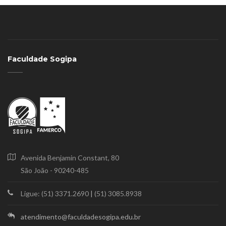
Faculdade Sogipa
Avenida Benjamin Constant, 80
São João - 90240-485
Ligue: (51) 3371.2690
|
(51) 3085.8938
atendimento@faculdadesogipa.edu.br