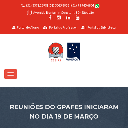
(51) 3371.2690
|
(51) 3085.8938
|
(51) 9 9945.6904
Avenida Benjamin Constant, 80 - São João
Portal do Aluno
Portal do Professor
Portal da Biblioteca
REUNIÕES DO GPAFES INICIARAM
NO DIA 19 DE MARÇO