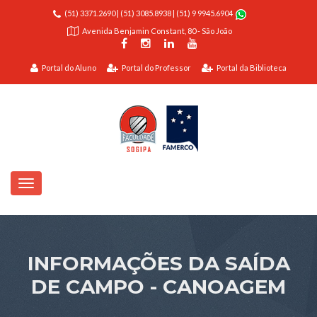
(51) 3371.2690
|
(51) 3085.8938
|
(51) 9 9945.6904
Avenida Benjamin Constant, 80 - São João
Portal do Aluno
Portal do Professor
Portal da Biblioteca
INFORMAÇÕES DA SAÍDA
DE CAMPO - CANOAGEM