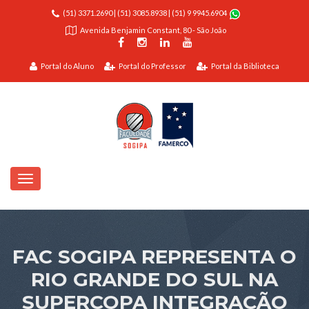
(51) 3371.2690
|
(51) 3085.8938
|
(51) 9 9945.6904
Avenida Benjamin Constant, 80 - São João
Portal do Aluno
Portal do Professor
Portal da Biblioteca
FAC SOGIPA REPRESENTA O
RIO GRANDE DO SUL NA
SUPERCOPA INTEGRAÇÃO