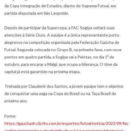
da Copa Integração de Estados, diante do Itapema Futsal, em
partida disputada em São Leopoldo.
Depois de participar da Supercopa, a FAC Sogipa voltará suas
atenções à Série Ouro. A equipe é a única representante porto-
alegrense na competição organizada pela Federação Gaúcha de
Futsal. Segunda colocada no Grupo B, na primeira fase, com nove
pontos em quatro partida, a Sogipa vai a Pelotas, no dia 1º de
outubro, para encarar a Malgi, que ocupa a liderança. O time da
capital já está garantido na próxima etapa.
Treinada por Claudenir dos Santos, a jovem equipe tem o objetivo
de conquistar uma vaga na Copa do Brasil ou na Taça Brasil do
próximo ano.
Fonte:
https://gauchazh.clicrbs.com.br/esportes/futsal/noticia/2023/09/fac-
sogipa-representa-o-rio-grande-do-sul-na-supercopa-integracao-