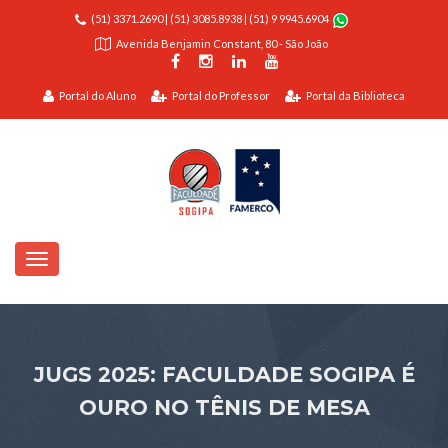
(51) 3371.2690
|
(51) 3085.8938
|
(51) 9 9945.6904
Avenida Benjamin Constant, 80 - São João
Portal do Aluno
Portal do Professor
Portal da Biblioteca
JUGS 2025: FACULDADE SOGIPA É
OURO NO TÊNIS DE MESA