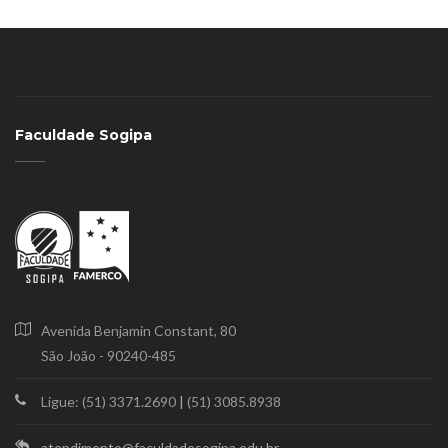
Faculdade Sogipa
Avenida Benjamin Constant, 80
São João - 90240-485
Ligue: (51) 3371.2690
|
(51) 3085.8938
atendimento@faculdadesogipa.edu.br