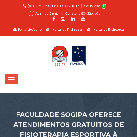
(51) 3371.2690
|
(51) 3085.8938
|
(51) 9 9945.6904
Avenida Benjamin Constant, 80 - São João
Portal do Aluno
Portal do Professor
Portal da Biblioteca
FACULDADE SOGIPA OFERECE
ATENDIMENTOS GRATUITOS DE
FISIOTERAPIA ESPORTIVA À