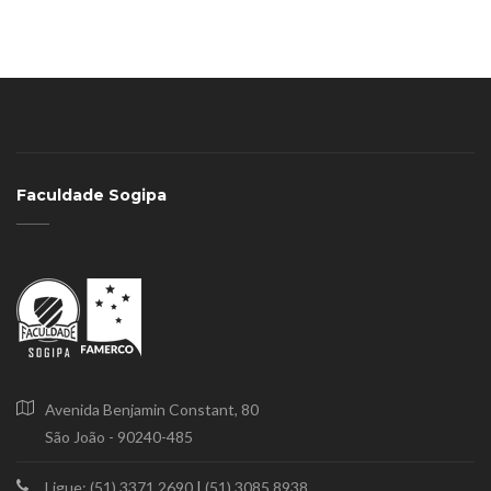
Faculdade Sogipa
Avenida Benjamin Constant, 80
São João - 90240-485
Ligue: (51) 3371.2690
|
(51) 3085.8938