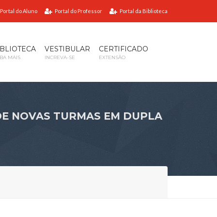
Portal do Aluno
Portal do Professor
Portal da Biblioteca
IBLIOTECA
VESTIBULAR
CERTIFICADO
IBA MAIS
INCREVA-SE
EXTENSÃO
DE NOVAS TURMAS EM DUPLA