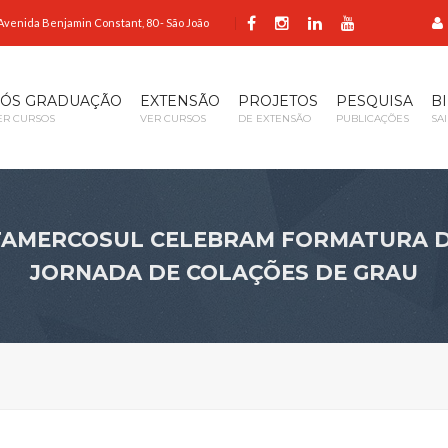
Avenida Benjamin Constant, 80 - São João
ÓS GRADUAÇÃO
EXTENSÃO
PROJETOS
PESQUISA
B
ER CURSOS
VER CURSOS
DE EXTENSÃO
PUBLICAÇÕES
SA
 FAMERCOSUL CELEBRAM FORMATURA 
JORNADA DE COLAÇÕES DE GRAU