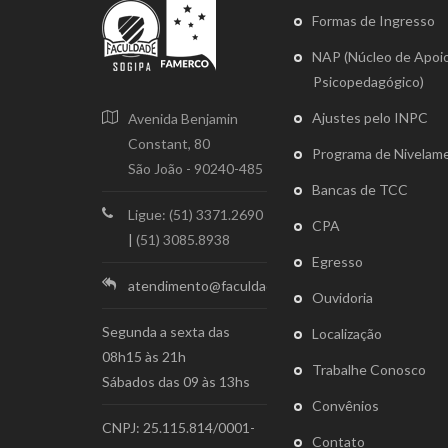
Formas de Ingresso
NAP (Núcleo de Apoi
Psicopedagógico)
Ajustes pelo INPC
Avenida Benjamin
Constant, 80
Programa de Nivelam
São João - 90240-485
Bancas de TCC
Ligue: (51) 3371.2690
CPA
|
(51) 3085.8938
Egresso
atendimento@faculdadesogipa.edu.br
Ouvidoria
Segunda a sexta das
Localização
08h15 às 21h
Trabalhe Conosco
Sábados das 09 às 13hs
Convênios
CNPJ: 25.115.814/0001-
Contato