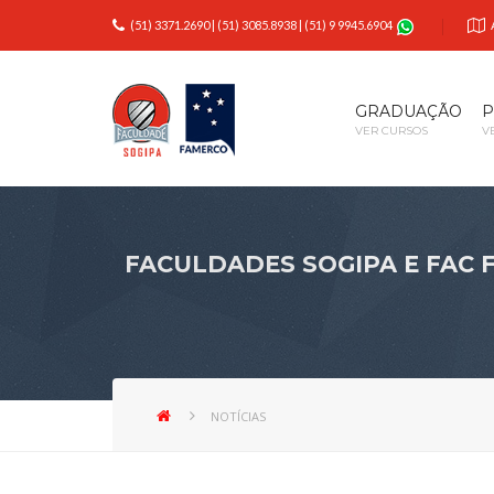
(51) 3371.2690
|
(51) 3085.8938
|
(51) 9 9945.6904
GRADUAÇÃO
P
VER CURSOS
V
FACULDADES SOGIPA E FAC
NOTÍCIAS