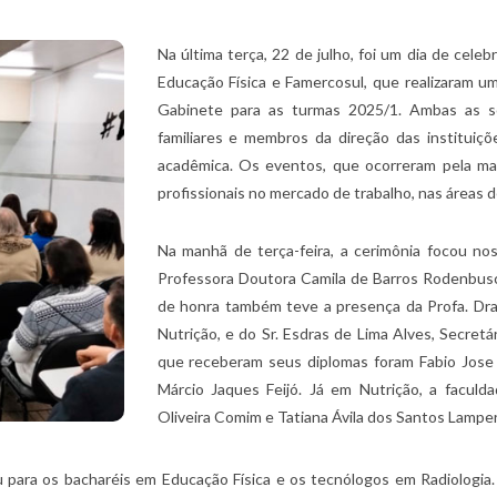
Na última terça, 22 de julho, foi um dia de cel
Educação Física e Famercosul, que realizaram u
Gabinete para as turmas 2025/1. Ambas as s
familiares e membros da direção das instituiç
acadêmica. Os eventos, que ocorreram pela ma
profissionais no mercado de trabalho, nas áreas d
Na manhã de terça-feira, a cerimônia focou nos
Professora Doutora Camila de Barros Rodenbusc
de honra também teve a presença da Profa. Dra.
Nutrição, e do Sr. Esdras de Lima Alves, Secre
que receberam seus diplomas foram Fabio Jose 
Márcio Jaques Feijó. Já em Nutrição, a faculd
Oliveira Comim e Tatiana Ávila dos Santos Lamper
u para os bacharéis em Educação Física e os tecnólogos em Radiologia.