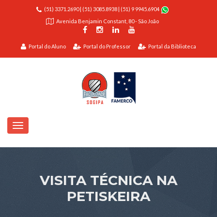
(51) 3371.2690
|
(51) 3085.8938
|
(51) 9 9945.6904
Avenida Benjamin Constant, 80 - São João
Portal do Aluno
Portal do Professor
Portal da Biblioteca
VISITA TÉCNICA NA
PETISKEIRA