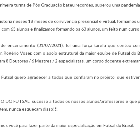
a primeira turma de Pós Graduação bateu recordes, superou uma pandemia
istória nesses 18 meses de convivência presencial e virtual, formamos
s com 63 alunos e finalizamos formando os 63 alunos, um feito num curso 
e encerramento (31/07/2021), foi uma força tarefa que contou com
. Rogério Voser, com o apoio estrutural da maior equipe de Futsal do 
ram 8 Doutores / 6 Mestres / 2 especialistas, um corpo docente extrem
utsal quero agradecer a todos que confiaram no projeto, que estiver
TSAL, sucesso a todos os nossos alunos/professores e que possam
agem, nunca esqueçam disso!!!
s você para fazer parte da maior especialização em Futsal do Brasil.