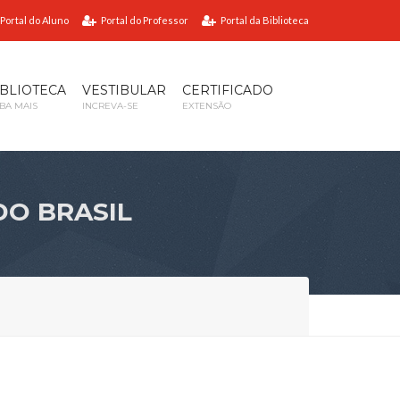
Portal do Aluno
Portal do Professor
Portal da Biblioteca
IBLIOTECA
VESTIBULAR
CERTIFICADO
IBA MAIS
INCREVA-SE
EXTENSÃO
O BRASIL