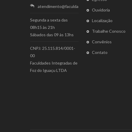
atendimento@faculdadesogipa.edu.br
Ouvidoria
Segunda a sexta das
Localização
08h15 às 21h
Trabalhe Conosco
Sábados das 09 às 13hs
Convênios
CNPJ: 25.115.814/0001-
Contato
00
Faculdades Integradas de
Foz do Iguaçu LTDA