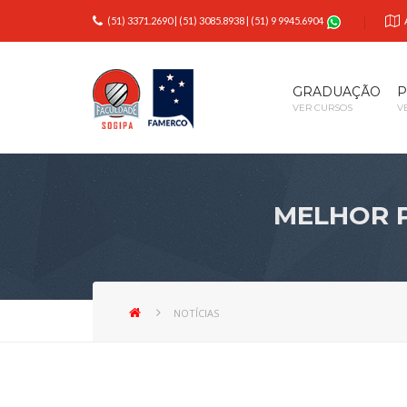
(51) 3371.2690
|
(51) 3085.8938
|
(51) 9 9945.6904
GRADUAÇÃO
P
VER CURSOS
V
MELHOR 
NOTÍCIAS