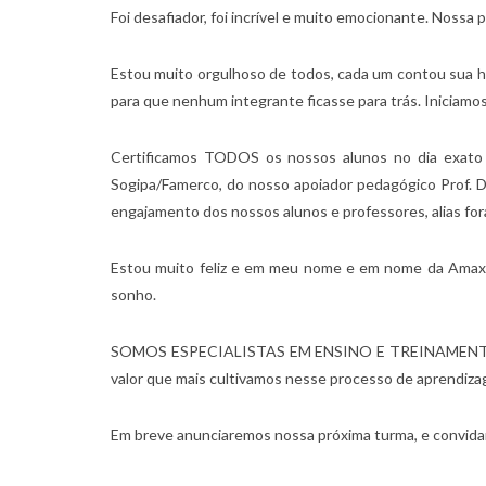
Foi desafiador, foi incrível e muito emocionante. Noss
Estou muito orgulhoso de todos, cada um contou sua h
para que nenhum integrante ficasse para trás. Iniciamo
Certificamos TODOS os nossos alunos no dia exato d
Sogipa/Famerco, do nosso apoiador pedagógico Prof. Dr
engajamento dos nossos alunos e professores, alias fo
Estou muito feliz e em meu nome e em nome da Amax F
sonho.
SOMOS ESPECIALISTAS EM ENSINO E TREINAMENTO DO FU
valor que mais cultivamos nesse processo de aprendiz
Em breve anunciaremos nossa próxima turma, e convidamo