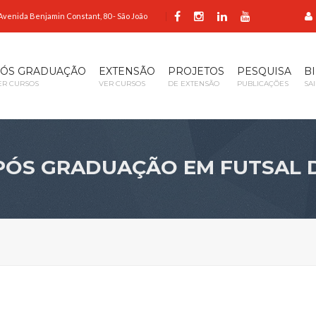
Avenida Benjamin Constant, 80 - São João
ÓS GRADUAÇÃO
EXTENSÃO
PROJETOS
PESQUISA
B
ER CURSOS
VER CURSOS
DE EXTENSÃO
PUBLICAÇÕES
SA
PÓS GRADUAÇÃO EM FUTSAL D