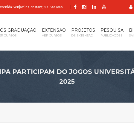
Avenida Benjamin Constant, 80 - São João
ÓS GRADUAÇÃO
EXTENSÃO
PROJETOS
PESQUISA
B
ER CURSOS
VER CURSOS
DE EXTENSÃO
PUBLICAÇÕES
SA
PA PARTICIPAM DO JOGOS UNIVERSITÁ
2025