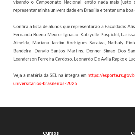
visando o Campeonato Nacional, então nada mais justo q
representar minha universidade em Brasília e tentar uma boa
Confira a lista de alunos que representarão a Faculdade: Al
Fernanda Bueno Meurer Ignacio, Katryelle Pospichil, Lariss
Almeida, Mariana Jardim Rodrigues Saraiva, Nathaly Pin
Bandeira, Danylo Santos Martins, Denner Simao Dos Sant
Leanderson Ferreira Cardoso, Leonardo De Avila Rapke e Lu
Veja a matéria da SEL na íntegra em
https://esporte.rs.gov
universitarios-brasileiros-2025
Cursos
C