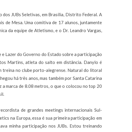
o dos JUBs Seletivas, em Brasília, Distrito Federal. A
is de Mesa. Uma comitiva de 17 alunos, juntamente
ca da equipe de Atletismo, e o Dr. Leandro Vargas,
e e Lazer do Governo do Estado sobre a participação
s Martins, atleta do salto em distância. Danylo é
treina no clube porto-alegrense. Natural do litoral
 chegou há três anos, mas também por Santa Catarina
ez a marca de 8.08 metros, o que o colocou no top 20
il.
ecordista de grandes meetings internacionais Sul-
tics na Europa, essa é sua primeira participação em
itava minha participação nos JUBs. Estou treinando