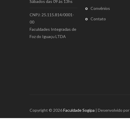
Sábados das 09 às 13hs
Convênios
CNPJ: 25.115.814/0001-
Contato
00
Faculdades Integradas de
Foz do Iguaçu LTDA
Copyright © 2026
Faculdade Sogipa
| Desenvolvido po