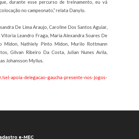
ue, durante esse percurso de treinamento, eu vá
 colocação no campeonato,” relata Danylo.
issandra De Lima Araujo, Caroline Dos Santos Aguiar,
a Vitoria Leandro Fraga, Maria Alexandra Soares De
to Midon, Nathiely Pinto Midon, Murilo Rottmann
os, Gilvan Ribeiro Da Costa, Julian Nunes Avila,
cas Johansson Mylius.
.br/sel-apoia-delegacao-gaucha-presente-nos-jogos-
adastro e-MEC