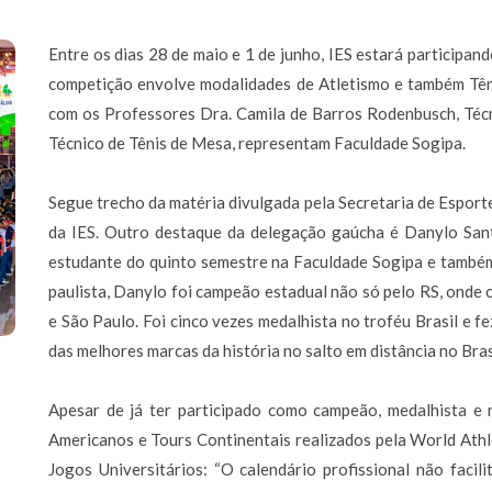
Entre os dias 28 de maio e 1 de junho, IES estará participand
competição envolve modalidades de Atletismo e também Tên
com os Professores Dra. Camila de Barros Rodenbusch, Técni
Técnico de Tênis de Mesa, representam Faculdade Sogipa.
Segue trecho da matéria divulgada pela Secretaria de Esport
da IES. Outro destaque da delegação gaúcha é Danylo Santo
estudante do quinto semestre na Faculdade Sogipa e também 
paulista, Danylo foi campeão estadual não só pelo RS, onde
e São Paulo. Foi cinco vezes medalhista no troféu Brasil e f
das melhores marcas da história no salto em distância no Bras
Apesar de já ter participado como campeão, medalhista e r
Americanos e Tours Continentais realizados pela World Athle
Jogos Universitários: “O calendário profissional não facil