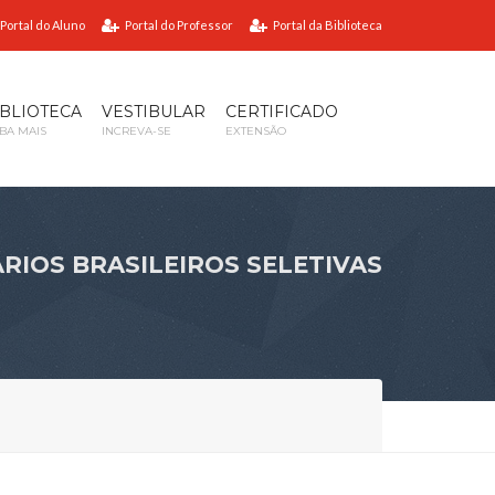
Portal do Aluno
Portal do Professor
Portal da Biblioteca
IBLIOTECA
VESTIBULAR
CERTIFICADO
IBA MAIS
INCREVA-SE
EXTENSÃO
RIOS BRASILEIROS SELETIVAS