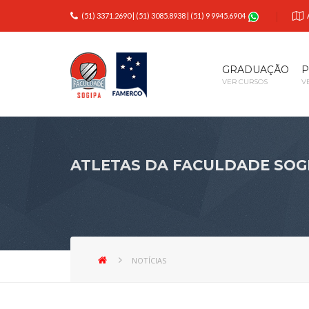
(51) 3371.2690
|
(51) 3085.8938
|
(51) 9 9945.6904
GRADUAÇÃO
P
VER CURSOS
V
ATLETAS DA FACULDADE SOGI
NOTÍCIAS