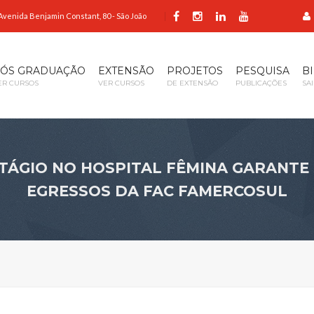
Avenida Benjamin Constant, 80 - São João
ÓS GRADUAÇÃO
EXTENSÃO
PROJETOS
PESQUISA
B
ER CURSOS
VER CURSOS
DE EXTENSÃO
PUBLICAÇÕES
SA
TÁGIO NO HOSPITAL FÊMINA GARANTE 
EGRESSOS DA FAC FAMERCOSUL