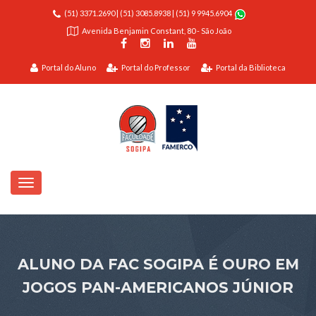
(51) 3371.2690
|
(51) 3085.8938
|
(51) 9 9945.6904
Avenida Benjamin Constant, 80 - São João
Portal do Aluno
Portal do Professor
Portal da Biblioteca
ALUNO DA FAC SOGIPA É OURO EM
JOGOS PAN-AMERICANOS JÚNIOR