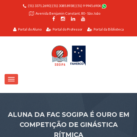
(51) 3371.2690
|
(51) 3085.8938
|
(51) 9 9945.6904
Avenida Benjamin Constant, 80 - São João
Portal do Aluno
Portal do Professor
Portal da Biblioteca
ALUNA DA FAC SOGIPA É OURO EM
COMPETIÇÃO DE GINÁSTICA
RÍTMICA