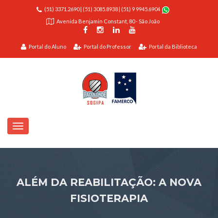
(51) 3371.2690
|
(51) 3085.8938
|
(51) 9 9945.6904
Avenida Benjamin Constant, 80 - São João
Portal do Aluno
Portal do Professor
Portal da Biblioteca
ALÉM DA REABILITAÇÃO: A NOVA
FISIOTERAPIA