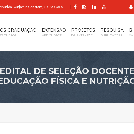
Avenida Benjamin Constant, 80 - São João
ÓS GRADUAÇÃO
EXTENSÃO
PROJETOS
PESQUISA
B
ER CURSOS
VER CURSOS
DE EXTENSÃO
PUBLICAÇÕES
SA
EDITAL DE SELEÇÃO DOCENT
EDUCAÇÃO FÍSICA E NUTRIÇÃ