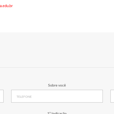
.edu.br
Sobre você
1ª Indicação