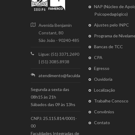
NAP (Núcleo de Apoi
Psicopedagógico)
Ajustes pelo INPC
Avenida Benjamin
Constant, 80
Programa de Nivelam
São João - 90240-485
Bancas de TCC
Ligue: (51) 3371.2690
CPA
|
(51) 3085.8938
Egresso
atendimento@faculdadesogipa.edu.br
Ouvidoria
Segunda a sexta das
Localização
08h15 às 21h
Trabalhe Conosco
Sábados das 09 às 13hs
Convênios
CNPJ: 25.115.814/0001-
Contato
00
Faculdades Integradas de