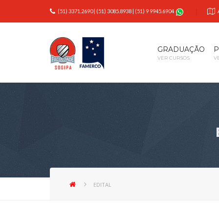
(51) 3371.2690
|
(51) 3085.8938
|
(51) 9 9945.6904
GRADUAÇÃO
P
VER CURSOS
V
EDITAL