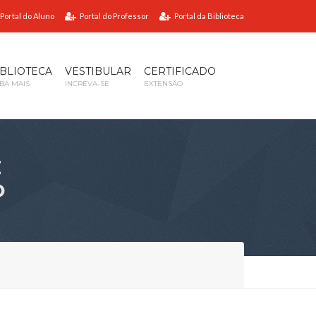
Portal do Aluno
Portal do Professor
Portal da Biblioteca
IBLIOTECA
VESTIBULAR
CERTIFICADO
IBA MAIS
INCREVA-SE
EXTENSÃO
E
O