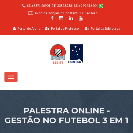
(51) 3371.2690
|
(51) 3085.8938
|
(51) 9 9945.6904
Avenida Benjamin Constant, 80 - São João
Portal do Aluno
Portal do Professor
Portal da Biblioteca
PALESTRA ONLINE -
GESTÃO NO FUTEBOL 3 EM 1